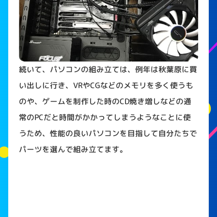
続いて、パソコンの組み立ては、例年は秋葉原に買
い出しに行き、
VR
や
CG
などのメモリを多く使うも
のや、ゲームを制作した時の
CD
焼き増しなどの通
常の
PC
だと時間がかかってしまうようなことに使
うため、性能の良いパソコンを目指して自分たちで
パーツを選んで組み立てます。